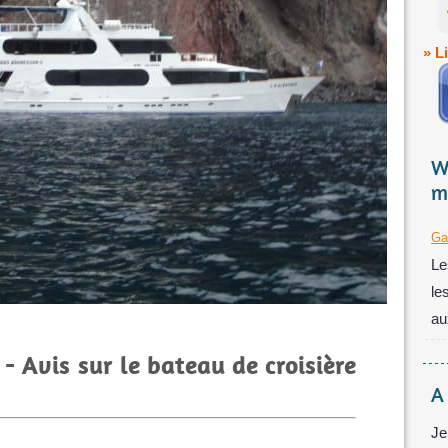
» L
W
m
Ga
Le
le
au
- Avis sur le bateau de croisière
A
Je