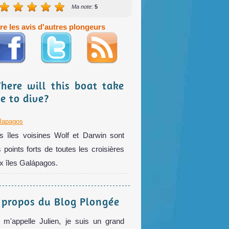
Ma note:
5
ire les avis d'autres plongeurs
here will this boat take
e to dive?
lapagos
s îles voisines Wolf et Darwin sont
s points forts de toutes les croisières
x îles Galápagos.
 propos du Blog Plongée
 m'appelle Julien, je suis un grand