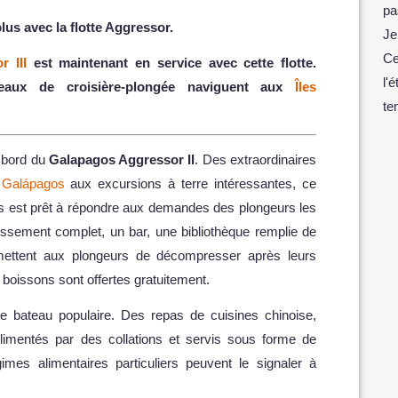
pa
us avec la flotte Aggressor.
Je
Ce
 III
est maintenant en service avec cette flotte.
l'
teaux de croisière-plongée naviguent aux
Îles
te
à bord du
Galapagos Aggressor II
. Des extraordinaires
s Galápagos
aux excursions à terre intéressantes, ce
les est prêt à répondre aux demandes des plongeurs les
issement complet, un bar, une bibliothèque remplie de
mettent aux plongeurs de décompresser après leurs
 boissons sont offertes gratuitement.
e bateau populaire. Des repas de cuisines chinoise,
plimentés par des collations et servis sous forme de
mes alimentaires particuliers peuvent le signaler à