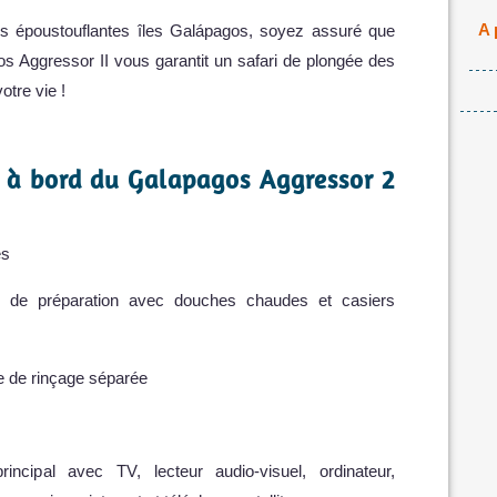
A 
des époustouflantes îles Galápagos, soyez assuré que
os Aggressor II vous garantit un safari de plongée des
tre vie !
ns à bord du Galapagos Aggressor 2
és
e de préparation avec douches chaudes et casiers
ve de rinçage séparée
incipal avec TV, lecteur audio-visuel, ordinateur,