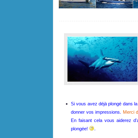
Si vous avez déjà plongé dans la
donner vos impressions.
Merci d
En faisant cela vous aiderez d'
plongée!
.