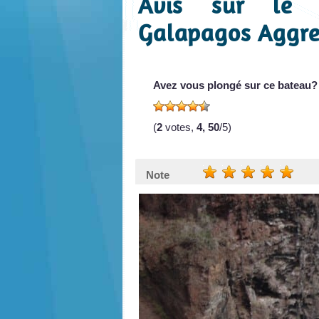
Avis sur le 
Galapagos Aggres
Avez vous plongé sur ce bateau?
(
2
votes,
4, 50
/5)
Note