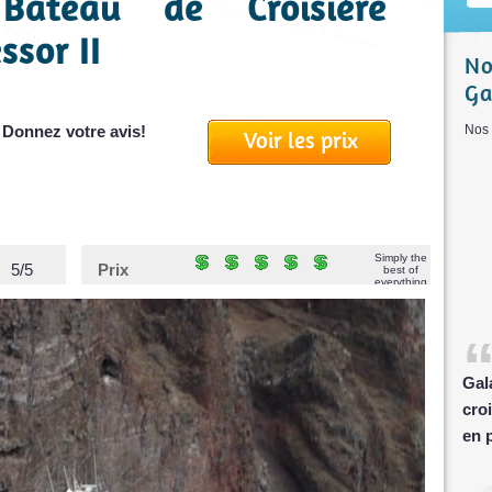
Bateau de Croisière
sor II
N
Ga
 Donnez votre avis!
Nos 
Voir les prix
Simply the
5/5
Prix
best of
everything
Gal
cro
en 