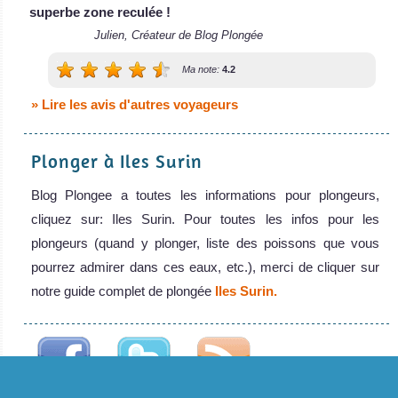
Le Deep Andaman Queen est un bateau de c
superbe zone reculée !
MV Deep Andaman Queen Avis sur le Bateau de Croisière
Julien, Créateur de Blog Plongée
Plongée
MV Sea
Ma note:
4.2
of
» Lire les avis d'autres voyageurs
Fantasy
I
Plonger à Iles Surin
ATTENTION Le
Blog Plongee a toutes les informations pour plongeurs,
Sea of Fantasy
cliquez sur: Iles Surin. Pour toutes les infos pour les
1 n’est plu
plongeurs (quand y plonger, liste des poissons que vous
MV Sea of
pourrez admirer dans ces eaux, etc.), merci de cliquer sur
Fantasy I Avis sur
notre guide complet de plongée
Iles Surin.
le Bateau de
Croisière
Plongée