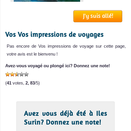
J'y suis allé!
MV Similan Explorer
Vos Vos impressions de voyages
Le MV Similan Explorer est un bateau de
MV Similan Explorer Avis sur le Bateau de Croisière Plongée
Pas encore de Vos impressions de voyage sur cette page,
MV
votre avis est le bienvenu !
Marco
Polo
Avez-vous voyagé ou plongé ici? Donnez une note!
Le Marco Polo
(
41
votes,
2, 83
/5)
est un bateau de
croisière
MV Marco Polo
Avis sur le Bateau
Avez vous déjà été à Iles
de Croisière
Surin? Donnez une note!
Plongée