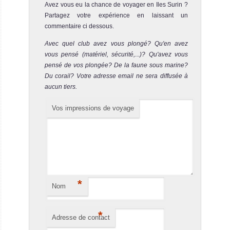
Avez vous eu la chance de voyager en Iles Surin ?
Partagez votre expérience en laissant un
commentaire ci dessous.
Avec quel club avez vous plongé? Qu'en avez
vous pensé (matériel, sécurité,...)? Qu'avez vous
pensé de vos plongée? De la faune sous marine?
Du corail? Votre adresse email ne sera diffusée à
aucun tiers.
MV Diverace Class E
Vos impressions de voyage
Le MV Diverace Class E a été lancé en 20
MV Diverace Class E Avis sur le Bateau de Croisière Plongée
MV Miss
Moon
*
Le MV Miss
Nom
Moon est un
*
bateau de
Adresse de contact
croisiè