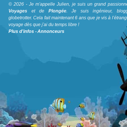
© 2026 - Je m'appelle Julien, je suis un grand passionn
A propos du Blog Plongée
Voyages
et de
Plongée
. Je suis ingénieur, blogg
globetrotter. Cela fait maintenant 6 ans que je vis à l'étrang
Je m'appelle Julien, je suis un grand passionné de
Voyages
voyage dès que j'ai du temps libre !
et de
Plongée
. Je suis ingénieur, bloggeur, globetrotter. Cela
Plus d'infos
-
Annonceurs
fait maintenant 6 ans que je vis à l'étranger et voyage dès
que j'ai du temps libre !
MV Scuba Explorer
Attention! Le MV Scuba Explorer n’est pl
MV Scuba Explorer Avis sur le Bateau de Croisière Plongée