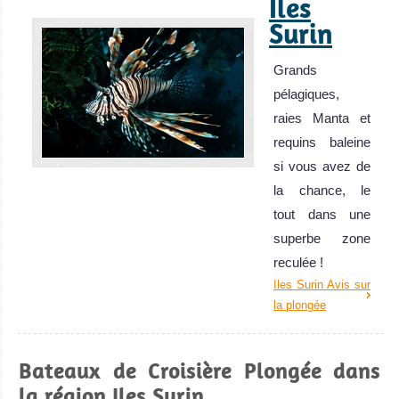
Iles
Surin
Grands
pélagiques,
raies Manta et
requins baleine
si vous avez de
la chance, le
tout dans une
superbe zone
reculée !
Iles Surin Avis sur
la plongée
Bateaux de Croisière Plongée dans
la région Iles Surin