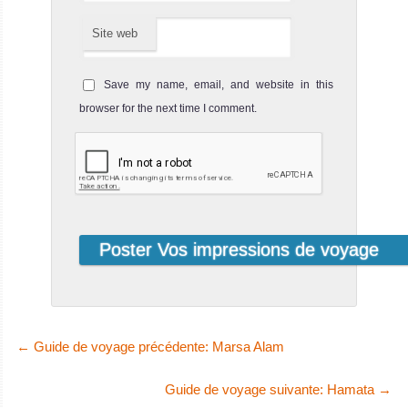
MV Miss Moon
Site web
Avis sur le Bateau
de Croisière
Plongée
Save my name, email, and website in this
MV Thai
browser for the next time I comment.
Sea
Mise à jour 2019
Le MV Thai Sea
est opér
MV Thai Sea Avis
sur le Bateau de
Croisière
Plongée
←
Guide de voyage précédente: Marsa Alam
Guide de voyage suivante: Hamata
→