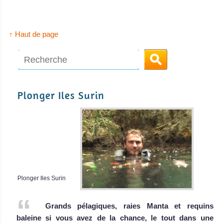
↑ Haut de page
MV Giamani
Le MV Giamani est un bateau de croisière
MV Giamani Avis sur le Bateau de Croisière Plongée
Plonger Iles Surin
Plonger Iles Surin
MV Deep Andaman Queen
Grands pélagiques, raies Manta et requins
baleine si vous avez de la chance, le tout dans une