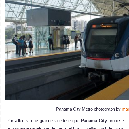
Panama City Metro photograph by
mar
Par ailleurs, une grande ville telle que
Panama City
propose
un système développé de métro et bus. En effet, un billet vous