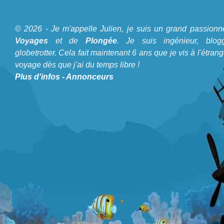
© 2026 - Je m'appelle Julien, je suis un grand passionn
A propos du Blog Plongée
Voyages
et de
Plongée
. Je suis ingénieur, blogg
globetrotter. Cela fait maintenant 6 ans que je vis à l'étrang
Je m'appelle Julien, je suis un grand passionné de
Voyages
voyage dès que j'ai du temps libre !
et de
Plongée
. Je suis ingénieur, bloggeur, globetrotter. Cela
Plus d'infos
-
Annonceurs
fait maintenant 6 ans que je vis à l'étranger et voyage dès
que j'ai du temps libre !