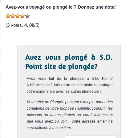
Avez-vous voyagé ou plongé ici? Donnez une note!
Cet excellent site de plongée situé au sud de Nusa
Penida est idéal pour la vie marine. Il consiste en une
pente de c...
(
3
votes,
4, 00
/5)
Avez vous plongé à S.D.
Point site de plongée?
Avez vous fait de la plongée à S.D. Point?
N'hésitez pas à laisser un commentaire et partager
votre expérience avec les autres plongeurs !
Votre récit de Plongée peut par exemple parler des
conditions de votre plongée (visibilité, courant), les
poissons ou autres plantes ou corail intéressant
que vous ayez pu voir... Votre adresse email ne
sera diffusée à aucun tiers.