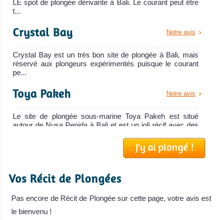
LE spot de plongée dérivante à Bali. Le courant peut être
t...
Crystal Bay
Notre avis
Crystal Bay est un très bon site de plongée à Bali, mais
réservé aux plongeurs expérimentés puisque le courant
pe...
Toya Pakeh
Notre avis
Le site de plongée sous-marine Toya Pakeh est situé
autour de Nusa Penida à Bali et est un joli récif avec des
corau...
J'y ai plongé !
Pura Red
Notre avis
Vos Récit de Plongées
Pura Red est un site de plongée de Nusa Lembongan
proche du site S.D. Point et ces deux spots sous-marins
se ressemblen...
Pas encore de Récit de Plongée sur cette page, votre avis est
le bienvenu !
Manta Point
Notre avis