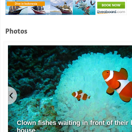
Photos
Clown fishes waiting in front of thei
house