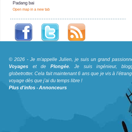
Padang bai
Open map in a new tab
A propos du Blog Plongée
© 2026 - Je m'appelle Julien, je suis un grand passionn
Je m'appelle Julien, je suis un grand passionné de
Voyages
et de
Plongée
. Je suis ingénieur, blogg
Voyages
et de
Plongée
. Je suis ingénieur, bloggeur,
globetrotter. Cela fait maintenant 6 ans que je vis à l'étrang
voyage dès que j'ai du temps libre !
globetrotter. Cela fait maintenant 6 ans que je vis à
Plus d'infos
-
Annonceurs
l'étranger et voyage dès que j'ai du temps libre !