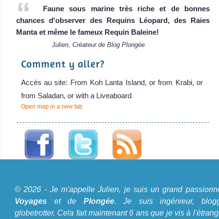
Faune sous marine très riche et de bonnes
chances d'observer des Requins Léopard, des Raies
Manta et même le fameux Requin Baleine!
Julien, Créateur de Blog Plongée
Comment y aller?
Accès au site: From Koh Lanta Island, or from Krabi, or
from Saladan, or with a Liveaboard
Open map in a new tab
A propos du Blog Plongée
© 2026 - Je m'appelle Julien, je suis un grand passionn
Je m'appelle Julien, je suis un grand passionné de
Voyages
et de
Plongée
. Je suis ingénieur, blogg
Voyages
et de
Plongée
. Je suis ingénieur, bloggeur,
globetrotter. Cela fait maintenant 6 ans que je vis à l'étrang