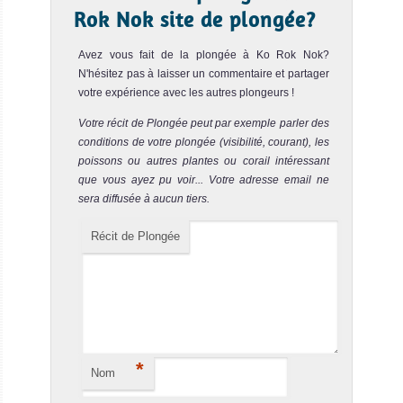
maximale est...
Rok Nok site de plongée?
Ko Haa Yai 5 – The Cathedral
Notre avis
Avez vous fait de la plongée à Ko Rok Nok?
N'hésitez pas à laisser un commentaire et partager
Le site de plongée de Ko Haa Yai 5 est également appelé
votre expérience avec les autres plongeurs !
the Cathedral.Ce spot sous-marin est situé à 30 minutes
en ...
Votre récit de Plongée peut par exemple parler des
conditions de votre plongée (visibilité, courant), les
Ko Haa 3 – Lagoon
Notre avis
poissons ou autres plantes ou corail intéressant
que vous ayez pu voir... Votre adresse email ne
Le site de plongée Ko Haa 3 est également appelé The
sera diffusée à aucun tiers.
Lagoon ; c'est une plongée facile et sans courant, peu
profonde...
Récit de Plongée
Emerald Cave
Notre avis
Le spot sous-marin Emerald Cave est un site de
snorkeling populaire à Koh Lanta. Il est situé sur l'île Ko
Muck à 20...
*
Nom
Epave Koh Kraden
Notre avis