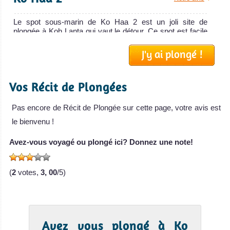
Le spot sous-marin de Ko Haa 2 est un joli site de
plongée à Koh Lanta qui vaut le détour. Ce spot est facile
et parf...
J'y ai plongé !
Hin Daeng
Notre avis
Vos Récit de Plongées
Hin Daeng est l'un des plus beaux sites de plongée sous
marine de Thaïlande! Ce spot est très célèbre pour y
avo...
Pas encore de Récit de Plongée sur cette page, votre avis est
le bienvenu !
Hin Muang
Notre avis
Avez-vous voyagé ou plongé ici? Donnez une note!
Hin Muang est l'un des meilleurs sites de plongée en
Thailande. Il est situé à peine 500m d'un autre super spot
de pl...
(
2
votes,
3, 00
/5)
Ko Rok Nai
Notre avis
Le spot sous-marin de Ko Rok Nai est un site de plongée
Avez vous plongé à Ko
situé à 30 km au sud de Koh Lanta. La profondeur