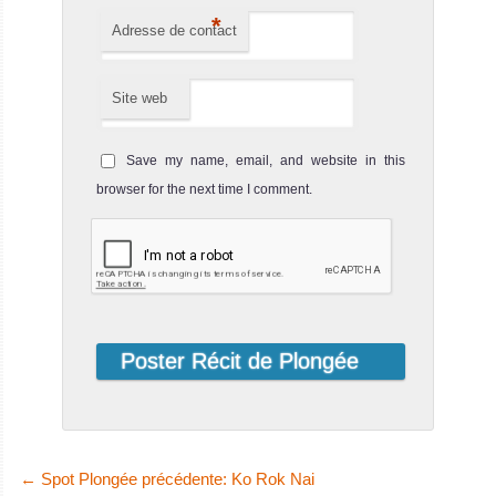
*
Le site de l'épave de Koh Kraden est un ancien destroyer
Adresse de contact
japonais échoué à Koh Lanta qui a coulé en 1944 après
un ...
Site web
Save my name, email, and website in this
browser for the next time I comment.
←
Spot Plongée précédente: Ko Rok Nai