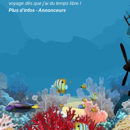
voyage dès que j'ai du temps libre !
globetrotter. Cela fait maintenant 6 ans que je vis à
Plus d'infos
-
Annonceurs
l'étranger et voyage dès que j'ai du temps libre !
A propos de Blog Plongée