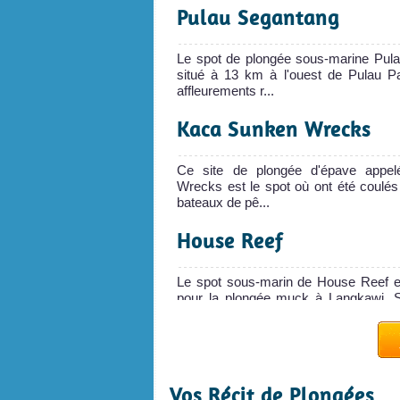
Pulau Segantang
Le spot de plongée sous-marine Pul
situé à 13 km à l'ouest de Pulau P
affleurements r...
Kaca Sunken Wrecks
Ce site de plongée d'épave appe
Wrecks est le spot où ont été coulés
bateaux de pê...
House Reef
Le spot sous-marin de House Reef est
pour la plongée muck à Langkawi. S
bien, vous pouv...
Vos Récit de Plongées