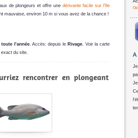
Ac
veaux de plongeurs et offre une
dérivante facile sur l’île
Op
ement mauvaise, environ 10 m si vous avez de la chance !
m
toute l'année
. Accès: depuis le
Rivage
. Voir la carte
 exact du site.
A
Je
pa
urriez rencontrer en plongeant
Je
Ce
l'
te