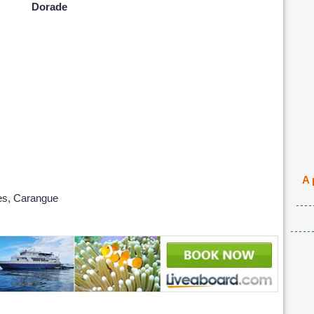
Dorade
A 
ies, Carangue