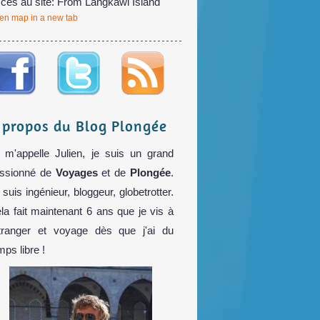
cès au site: From Langkawi Island
en map in a new tab
 propos du Blog Plongée
 m'appelle Julien, je suis un grand
ssionné de
Voyages
et de
Plongée
.
 suis ingénieur, bloggeur, globetrotter.
la fait maintenant 6 ans que je vis à
étranger et voyage dès que j'ai du
mps libre !