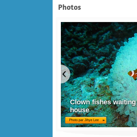
Photos
Clown fishes waiting
house
Photo par Jihye Lee