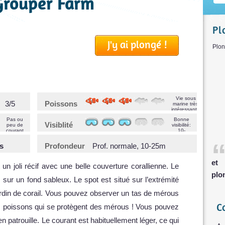
Grouper Farm
Pl
J'y ai plongé !
P
Vie sous
3/5
Poissons
marine très
intéressante
Pas ou
Bonne
Visiblité
peu de
visibilité:
courant
10-
>20m
s
Profondeur
Prof. normale, 10-25m
et 
n joli récif avec une belle couverture corallienne. Le
plo
sur un fond sableux. Le spot est situé sur l’extrémité
ardin de corail. Vous pouvez observer un tas de mérous
C
s poissons qui se protègent des mérous ! Vous pouvez
patrouille. Le courant est habituellement léger, ce qui