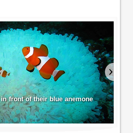
 in front of their blue anemone
Hu
Fre
Photo p