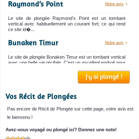
Raymond’s Point
Notre avis
Le site de plongée Raymond's Point est un tombant
vertical avec habituellement un courant fort, ce qui rend
ce site id�...
Bunaken Timur
Notre avis
Le site de plongée Bunaken Timur est un tombant vertical
avec une belle vie récifale. C'est un excellent endroit pour
...
J'y ai plongé !
Mandolin
Notre avis
Vos Récit de Plongées
Le site de plongée Mandolin est un tombant très profond
avec de grands niveaux. Au bas du tombant, il y a de
nombreuse...
Pas encore de Récit de Plongée sur cette page, votre avis est
le bienvenu !
Fukui Point
Notre avis
Avez-vous voyagé ou plongé ici? Donnez une note!
Le site de plongée Fukui Point est un site populaire du