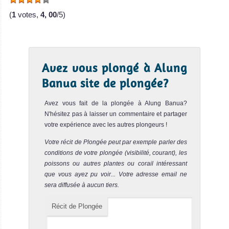
parc national marin de Bunaken. C'est une jolie pente
recouvert...
(
1
votes,
4, 00
/5)
Celah Celah
Notre avis
Le site de plongée Celah Celah est situé à proximité de la
Avez vous plongé à Alung
plage de l'île de Bunaken. C'est l'endroit parfait pour ...
Banua site de plongée?
Lekuan III
Notre avis
Avez vous fait de la plongée à Alung Banua?
Le site Lekuan III est un excellent site de plongée pour
N'hésitez pas à laisser un commentaire et partager
observer des requins de récif à pointes noires, des
votre expérience avec les autres plongeurs !
barracud...
Votre récit de Plongée peut par exemple parler des
Lekuan II
Notre avis
conditions de votre plongée (visibilité, courant), les
poissons ou autres plantes ou corail intéressant
que vous ayez pu voir... Votre adresse email ne
Le site de Lekuan II est très proche de Lekuan I. C'est un
site de plongée sympa avec un tombant descendant dans
sera diffusée à aucun tiers.
les p...
Récit de Plongée