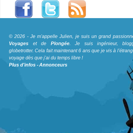
A propos du Blog Plongée
© 2026 - Je m'appelle Julien, je suis un grand passionn
Je m'appelle Julien, je suis un grand passionné de
Voyages
et de
Plongée
. Je suis ingénieur, blogg
Voyages
et de
Plongée
. Je suis ingénieur, bloggeur,
globetrotter. Cela fait maintenant 6 ans que je vis à l'étrang
voyage dès que j'ai du temps libre !
globetrotter. Cela fait maintenant 6 ans que je vis à
Plus d'infos
-
Annonceurs
l'étranger et voyage dès que j'ai du temps libre !