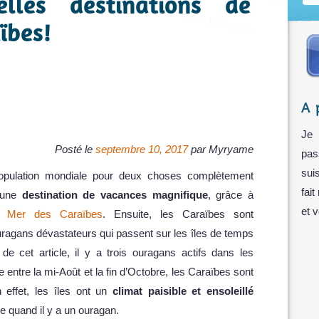
lles destinations de
ïbes!
A 
Je 
Posté le
septembre 10, 2017
par
Myryame
pas
sui
opulation mondiale pour deux choses complètement
fait
d’une
destination de vacances magnifique
, grâce à
et 
la
Mer des Caraïbes
. Ensuite, les Caraïbes sont
agans dévastateurs qui passent sur les îles de temps
e cet article, il y a trois ouragans actifs dans les
de entre la mi-Août et la fin d’Octobre, les Caraïbes sont
n effet, les îles ont un
climat paisible et ensoleillé
de quand il y a un ouragan.